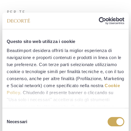
PER TE
I vantaggi di Decorté Sun
Shelter
Questo sito web utilizza i cookie
Beautimport desidera offrirti la miglior esperienza di
SPF 50 - Protezione completa dai raggi UV.
navigazione e proporti contenuti e prodotti in linea con le
Protezione molto alta dai raggi UVA e UVB, i maggiori
tue preferenze. Con terze parti selezionate utilizziamo
responsabili degli effetti dell'invecchiamento.
cookie o tecnologie simili per finalità tecniche e, con il tuo
consenso, anche per altre finalità (Profilazione, Marketing
Blocca i fattori di stress ambientale.
e Social network) come specificato nella nostra
Cookie
Velo altamente protettivo da usare anche in città, che
Policy
. Chiudendo il presente banner o cliccando su
"Usa solo i necessari" accetterai solo gli strumenti
blocca i fattori di stress ambientale, come lo smog e le
necessari con finalità tecniche. Puoi invece gestire e
polveri sottili.
modificare le tue preferenze in qualsiasi momento
S
cliccando su “Gestisci impostazioni”. Per maggiori
Necessari
Trattamento che protegge la pelle dai danni della
e
informazioni sulle modalità e finalità per cui Beautimport
secchezza, mantenendola idratata e donandole
l