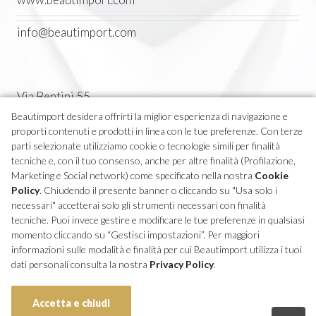
info@beautimport.com
Via Bentini 55
Castel Maggiore (BO) Italia
Beautimport desidera offrirti la miglior esperienza di navigazione e
proporti contenuti e prodotti in linea con le tue preferenze. Con terze
Tel. 051 7094611
parti selezionate utilizziamo cookie o tecnologie simili per finalità
tecniche e, con il tuo consenso, anche per altre finalità (Profilazione,
Marketing e Social network) come specificato nella nostra
Cookie
P.IVA 04270380373
Policy
. Chiudendo il presente banner o cliccando su "Usa solo i
necessari" accetterai solo gli strumenti necessari con finalità
tecniche. Puoi invece gestire e modificare le tue preferenze in qualsiasi
momento cliccando su “Gestisci impostazioni”. Per maggiori
informazioni sulle modalità e finalità per cui Beautimport utilizza i tuoi
dati personali consulta la nostra
Privacy Policy
.
© Copyright Decorté 2023 - All Rights Reserved
Accetta e chiudi
Privacy policy
Cookie Policy
Termini e Condizioni