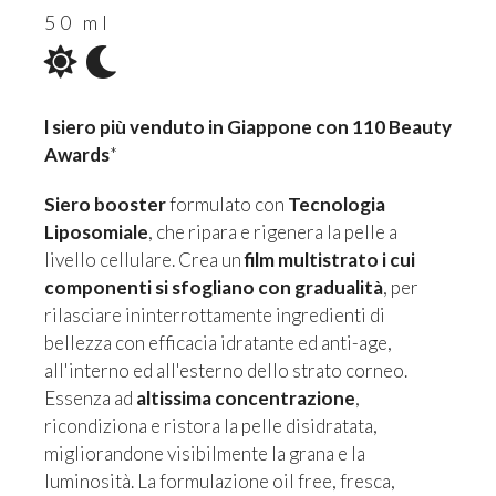
50 ml
l siero più venduto in Giappone con 110 Beauty
Awards
*
Siero booster
formulato con
Tecnologia
Liposomiale
, che ripara e rigenera la pelle a
livello cellulare. Crea un
film multistrato i cui
componenti si sfogliano con gradualità
, per
rilasciare ininterrottamente ingredienti di
bellezza con efficacia idratante ed anti-age,
all'interno ed all'esterno dello strato corneo.
Essenza ad
altissima concentrazione
,
ricondiziona e ristora la pelle disidratata,
migliorandone visibilmente la grana e la
luminosità. La formulazione oil free, fresca,