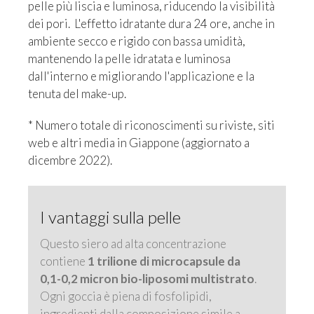
pelle più liscia e luminosa, riducendo la visibilità
dei pori. L'effetto idratante dura 24 ore, anche in
ambiente secco e rigido con bassa umidità,
mantenendo la pelle idratata e luminosa
dall'interno e migliorando l'applicazione e la
tenuta del make-up.
* Numero totale di riconoscimenti su riviste, siti
web e altri media in Giappone (aggiornato a
dicembre 2022).
I vantaggi sulla pelle
Questo siero ad alta concentrazione
contiene
1 trilione di microcapsule da
0,1-0,2 micron bio-liposomi multistrato
.
Ogni goccia è piena di fosfolipidi,
ingredienti dalla composizione simile a