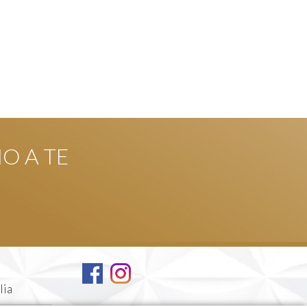
NO A TE
lia