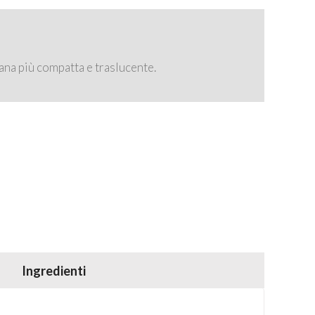
grana più compatta e traslucente.
Ingredienti