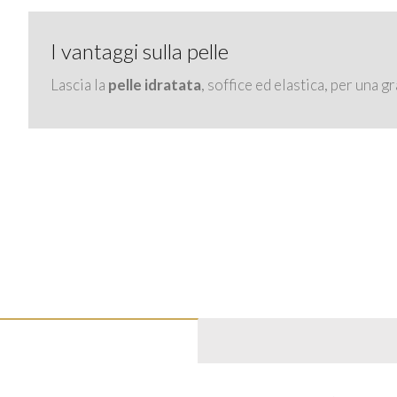
I vantaggi sulla pelle
Lascia la
pelle idratata
, soffice ed elastica, per una 