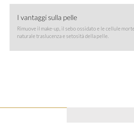
I vantaggi sulla pelle
Rimuove il make-up, il sebo ossidato e le cellule morte
naturale traslucenza e setosità della pelle.