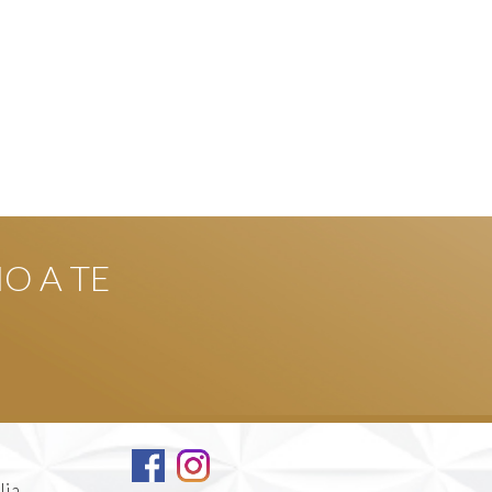
NO A TE
lia