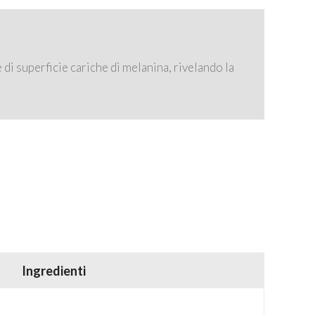
 di superficie cariche di melanina, rivelando la
Ingredienti