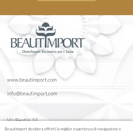
www.beautimport.com
info@beautimport.com
Via Bentini 55
Castel Maggiore (BO) Italia
Beautimport desidera offrirti la miglior esperienza di navigazione e