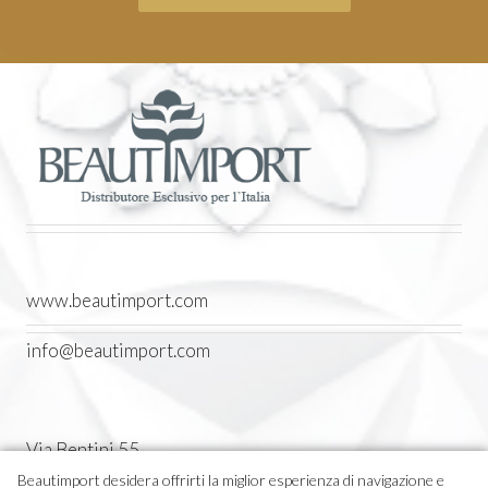
www.beautimport.com
info@beautimport.com
Via Bentini 55
Castel Maggiore (BO) Italia
Beautimport desidera offrirti la miglior esperienza di navigazione e