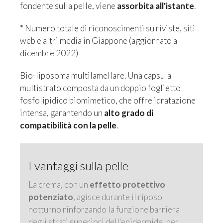
fondente sulla pelle, viene
assorbita all'istante
.
* Numero totale di riconoscimenti su riviste, siti
web e altri media in Giappone (aggiornato a
dicembre 2022)
Bio-liposoma multilamellare. Una capsula
multistrato composta da un doppio foglietto
fosfolipidico biomimetico, che offre idratazione
intensa, garantendo un
alto grado di
compatibilità con la pelle
.
I vantaggi sulla pelle
La crema, con un
effetto protettivo
potenziato
, agisce durante il riposo
notturno rinforzando la funzione barriera
degli strati superiori dell'epidermide, per