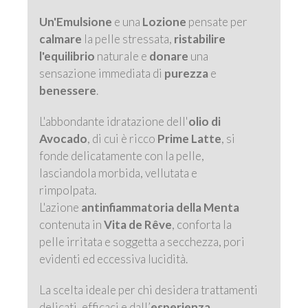
Un'Emulsione
e una
Lozione
pensate per
calmare
la pelle stressata,
ristabilire
l'equilibrio
naturale e
donare
una
sensazione immediata di
purezza
e
benessere
.
L'abbondante idratazione dell'
olio di
Avocado
, di cui è ricco
Prime Latte
, si
fonde delicatamente con la pelle,
lasciandola morbida, vellutata e
rimpolpata.
L'azione
antinfiammatoria della Menta
contenuta in
Vita de Rêve
, conforta la
pelle irritata e soggetta a secchezza, pori
evidenti ed eccessiva lucidità.
La scelta ideale per chi desidera trattamenti
delicati, efficaci e dall’
esperienza