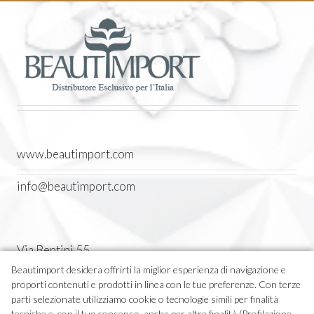
www.beautimport.com
info@beautimport.com
Via Bentini 55
Castel Maggiore (BO) Italia
Beautimport desidera offrirti la miglior esperienza di navigazione e
proporti contenuti e prodotti in linea con le tue preferenze. Con terze
Tel. 051 7094611
parti selezionate utilizziamo cookie o tecnologie simili per finalità
tecniche e, con il tuo consenso, anche per altre finalità (Profilazione,