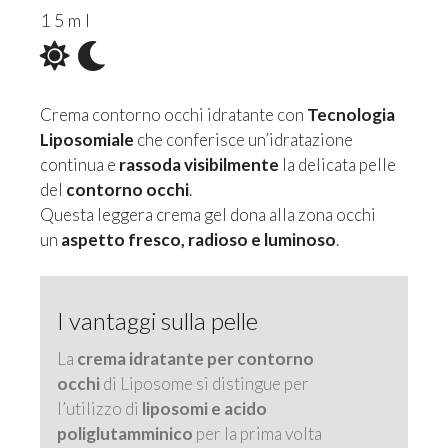
15ml
Crema contorno occhi idratante con
Tecnologia
Liposomiale
che conferisce un’idratazione
continua e
rassoda visibilmente
la delicata pelle
del
contorno occhi
.
Questa leggera crema gel dona alla zona occhi
un
aspetto fresco, radioso e luminoso
.
I vantaggi sulla pelle
La
crema idratante per contorno
occhi
di Liposome si distingue per
l’utilizzo di
liposomi e acido
poliglutamminico
per la prima volta