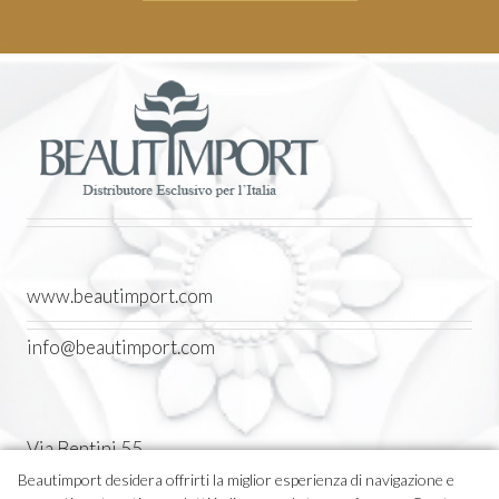
www.beautimport.com
info@beautimport.com
Via Bentini 55
Castel Maggiore (BO) Italia
Beautimport desidera offrirti la miglior esperienza di navigazione e