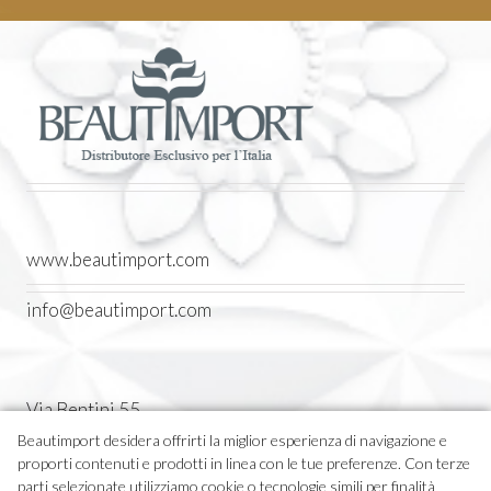
www.beautimport.com
info@beautimport.com
Via Bentini 55
Castel Maggiore (BO) Italia
Beautimport desidera offrirti la miglior esperienza di navigazione e
proporti contenuti e prodotti in linea con le tue preferenze. Con terze
Tel. 051 7094611
parti selezionate utilizziamo cookie o tecnologie simili per finalità