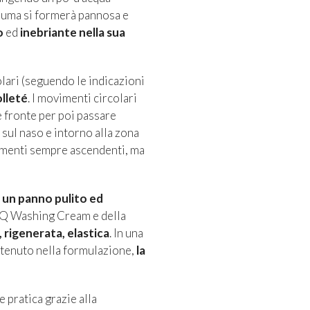
hiuma si formerà pannosa e
o
ed
inebriante nella sua
lari (seguendo le indicazioni
olleté
. I movimenti circolari
e fronte per poi passare
, sul naso e intorno alla zona
imenti sempre ascendenti, ma
un panno pulito ed
Q Washing Cream
e della
 rigenerata, elastica
. In una
ontenuto nella formulazione,
la
pratica grazie alla