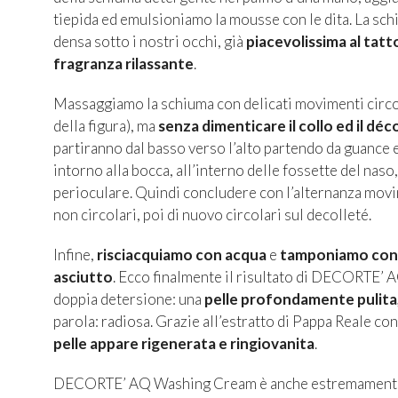
tiepida ed emulsioniamo la mousse con le dita. La sc
densa sotto i nostri occhi, già
piacevolissima al tatt
fragranza rilassante
.
Massaggiamo la schiuma con delicati movimenti circo
della figura), ma
senza dimenticare il collo ed il déc
partiranno dal basso verso l’alto partendo da guance 
intorno alla bocca, all’interno delle fossette del naso
perioculare. Quindi concludere con l’alternanza mov
non circolari, poi di nuovo circolari sul decolleté.
Infine,
risciacquiamo con acqua
e
tamponiamo con 
asciutto
. Ecco finalmente il risultato di
DECORTE’ A
doppia detersione: una
pelle profondamente pulita,
parola: radiosa. Grazie all’estratto di Pappa Reale c
pelle appare rigenerata e ringiovanita
.
DECORTE’ AQ Washing Cream
è anche estremamente 