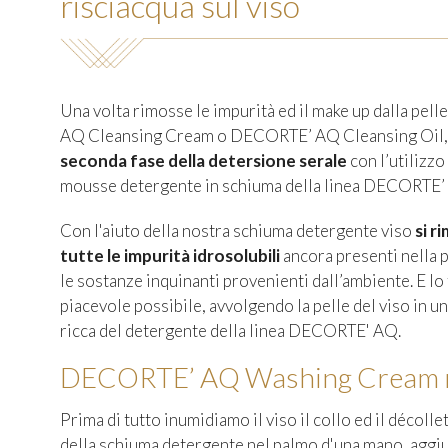
risciacqua sul viso
Una volta rimosse le impurità ed il make up dalla pelle
AQ Cleansing Cream
o
DECORTE’ AQ Cleansing Oil
seconda fase della detersione serale
con l’utilizzo
mousse detergente in schiuma della linea DECORTE’
Con l'aiuto della nostra schiuma detergente viso
si r
tutte le impurità idrosolubili
ancora presenti nella p
le sostanze inquinanti provenienti dall’ambiente. E l
piacevole possibile, avvolgendo la pelle del viso in
ricca del detergente della linea DECORTE' AQ.
DECORTE’ AQ Washing Cream ne
Prima di tutto inumidiamo il viso il collo ed il décoll
della schiuma detergente nel palmo d'una mano, aggi