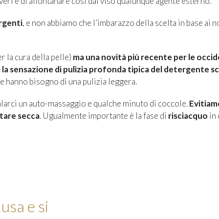
lveri e di allontanare così dal viso qualunque agente esterno.
rgenti
, e non abbiamo che l’imbarazzo della scelta in base ai nost
 la cura della pelle)
ma una novità più recente per le occi
a la sensazione di pulizia profonda tipica del detergente
che hanno bisogno di una pulizia leggera.
larci un auto-massaggio e qualche minuto di coccole.
Evitiam
ntare secca
. Ugualmente importante è la fase di
risciacquo
in 
usa e si