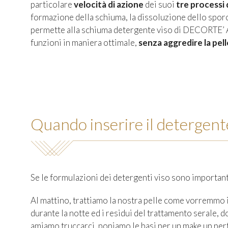
particolare
velocità di azione
dei suoi
tre processi 
formazione della schiuma, la dissoluzione dello sporc
permette alla schiuma detergente viso di DECORTE’ A
funzioni in maniera ottimale,
senza aggredire la pell
Quando inserire il detergent
Se le formulazioni dei detergenti viso sono important
Al mattino, trattiamo la nostra pelle come vorremmo i
durante la notte ed i residui del trattamento serale, d
amiamo truccarci, poniamo le basi per un make up per