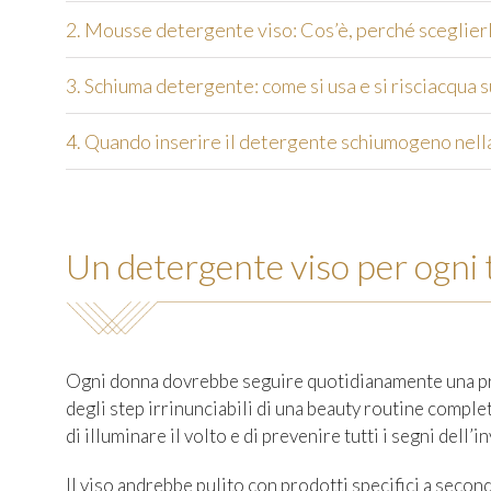
2. Mousse detergente viso: Cos’è, perché sceglierla
3. Schiuma detergente: come si usa e si risciacqua s
4. Quando inserire il detergente schiumogeno nella
Un detergente viso per ogni ti
Ogni donna dovrebbe seguire quotidianamente una pr
degli step irrinunciabili di una beauty routine complet
di illuminare il volto e di prevenire tutti i segni dell
Il viso andrebbe pulito con prodotti specifici a seconda