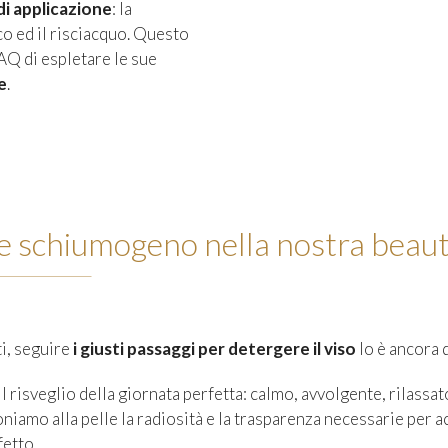
di applicazione
: la
o ed il risciacquo. Questo
Q di espletare le sue
e
.
e schiumogeno nella nostra beaut
i, seguire
i giusti passaggi per detergere il viso
lo è ancora d
l risveglio della giornata perfetta: calmo, avvolgente, rilassa
oniamo alla pelle la radiosità e la trasparenza necessarie per a
fetto.