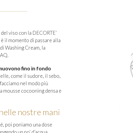
 del viso con la
DECORTE’
, è il momento di passare alla
 di
Washing Cream
, la
 AQ.
imuovono fino in fondo
elle, come il sudore, il sebo,
o facciamo nel modo più
 una mousse cocooning densa e
lle nostre mani
eté, poi poniamo una dose
ungendo un po’ d’acqua