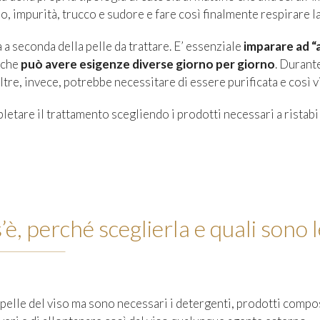
o, impurità, trucco e sudore e fare così finalmente respirare la
a seconda della pelle da trattare. E’ essenziale
imparare ad “a
a che
può avere esigenze diverse giorno per giorno
. Durant
re, invece, potrebbe necessitare di essere purificata e così vi
tare il trattamento scegliendo i prodotti necessari a ristabili
, perché sceglierla e quali sono l
pelle del viso ma sono necessari i detergenti, prodotti compos