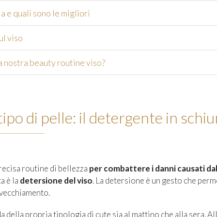
 e quali sono le migliori
ul viso
 nostra beauty routine viso?
po di pelle: il detergente in schi
ecisa routine di bellezza
per combattere i danni causati da
a è la
detersione del viso
. La detersione è un gesto che perm
’invecchiamento.
 della propria tipologia di cute sia al mattino che alla sera. A