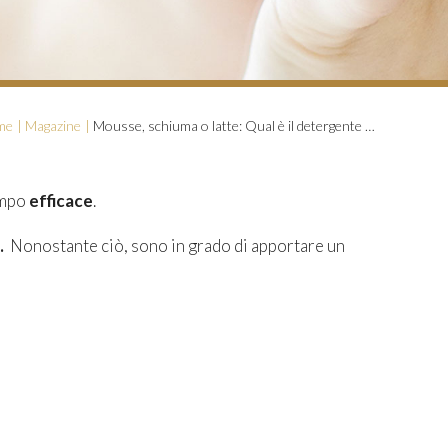
me
Magazine
Mousse, schiuma o latte: Qual è il detergente viso adatto al nostro viso?
empo
efficace
.
.
Nonostante ciò, sono in grado di apportare un