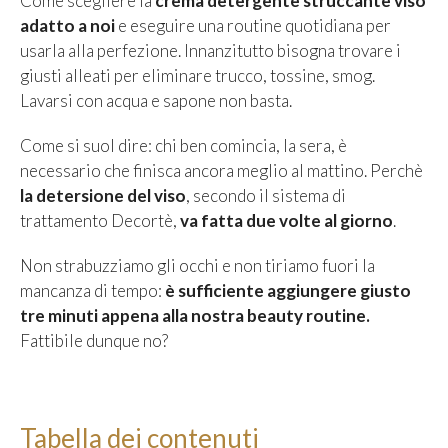
Come scegliere la
crema detergente struccante viso
adatto a noi
e eseguire una routine quotidiana per
usarla alla perfezione. Innanzitutto bisogna trovare i
giusti alleati per eliminare trucco, tossine, smog.
Lavarsi con acqua e sapone non basta.
Come si suol dire: chi ben comincia, la sera, è
necessario che finisca ancora meglio al mattino. Perchè
la detersione del viso
, secondo il sistema di
trattamento Decortè,
va fatta due volte al giorno
.
Non strabuzziamo gli occhi e non tiriamo fuori la
mancanza di tempo:
è sufficiente aggiungere giusto
tre minuti appena alla nostra beauty routine.
Fattibile dunque no?
Tabella dei contenuti