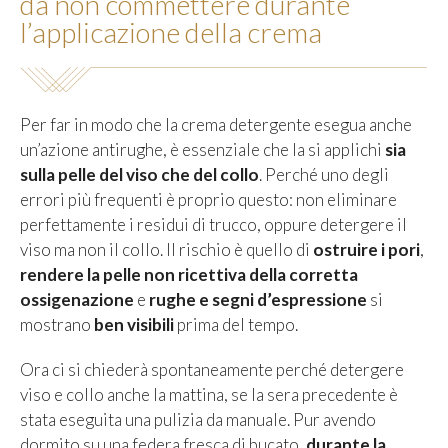
da non commettere durante
l’applicazione della crema
Per far in modo che la crema detergente esegua anche
un’azione antirughe, è essenziale che la si applichi
sia
sulla pelle del viso che del collo
. Perché uno degli
errori più frequenti è proprio questo: non eliminare
perfettamente i residui di trucco, oppure detergere il
viso ma non il collo. Il rischio è quello di
ostruire i pori
,
rendere la pelle non ricettiva della corretta
ossigenazione
e
rughe
e segni d’espressione
si
mostrano
ben visibili
prima del tempo.
Ora ci si chiederà spontaneamente perché detergere
viso e collo anche la mattina, se la sera precedente è
stata eseguita una pulizia da manuale. Pur avendo
dormito su una federa fresca di bucato,
durante la