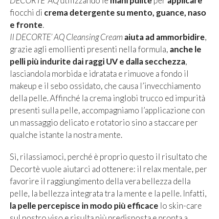
DECORTE’ AQ
utilizzando le
mani pulite
per
applicare
fiocchi di
crema detergente su mento, guance, naso
e fronte
.
Il
DECORTE’ AQ Cleansing Cream
aiuta ad ammorbidire
,
grazie agli emollienti presenti nella formula,
anche le
pelli più indurite dai raggi UV e dalla secchezza
,
lasciandola morbida e idratata e rimuove a fondo il
makeup e il sebo ossidato, che causa l’invecchiamento
della pelle. Affinché la crema inglobi trucco ed impurità
presenti sulla pelle, accompagniamo l’applicazione con
un massaggio delicato e rotatorio sino a staccare per
qualche istante la nostra mente.
Sì, rilassiamoci, perché è proprio questo il risultato che
Decortè vuole aiutarci ad ottenere: il relax mentale, per
favorire il raggiungimento della vera bellezza della
pelle, la bellezza integrata tra la mente e la pelle. Infatti,
la pelle percepisce in modo più efficace
lo skin-care
sul nostro viso e risulta più predisposta e pronta a