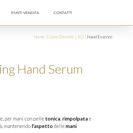
PUNTI VENDITA
CONTATTI
Home
Linee Decorté
AQ
Hand Essence
hing Hand Serum
e, per mani con pelle
tonica
,
rimpolpata
e
dità, mantenendo
l'aspetto
delle
mani