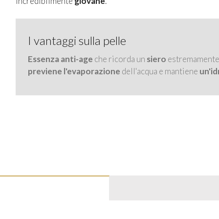
incredibilmente
giovane
.
I vantaggi sulla pelle
Essenza anti-age
che ricorda un
siero
estremament
previene l'evaporazione
dell'acqua e mantiene
un'i