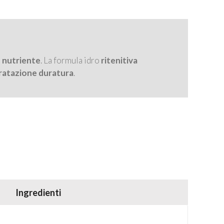
e
nutriente
. La formula idro
ritenitiva
dratazione duratura
.
Ingredienti