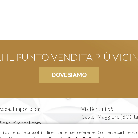
 IL PUNTO VENDITA PIÙ VICI
DOVE SIAMO
beautimport.com
Via Bentini 55
Castel Maggiore (BO) Ita
@beautimport.com
Tel. 051 7094611
i contenuti e prodotti in linea con le tue preferenze. Con terze parti selezion