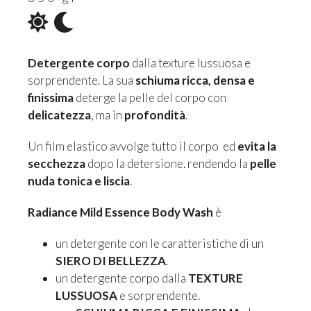
Detergente corpo
dalla texture lussuosa e
sorprendente. La sua
schiuma ricca, densa e
finissima
deterge la pelle del corpo con
delicatezza
, ma in
profondità
.
Un film elastico avvolge tutto il corpo ed
evita la
secchezza
dopo la detersione. rendendo la
pelle
nuda tonica e liscia
.
Radiance Mild Essence Body Wash
è
un detergente con le caratteristiche di un
SIERO DI BELLEZZA
.
un detergente corpo dalla
TEXTURE
LUSSUOSA
e sorprendente.