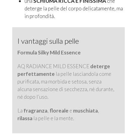
una
SCHIUMA RICCA E FINISSIMA
che
deterge la pelle del corpo delicatamente, ma
in profondità.
I vantaggi sulla pelle
Formula Silky Mild Essence
AQ RADIANCE MILD ESSENCE
deterge
perfettamente
la pelle lasciandola come
purificata, ma morbida e setosa, senza
alcuna sensazione di secchezza, né durante,
né dopo l’uso.
La
fragranza
,
floreale
e
muschiata
,
rilassa
la pelle e la mente.