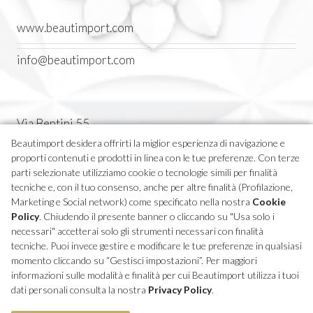
www.beautimport.com
info@beautimport.com
Via Bentini 55
Castel Maggiore (BO) Italia
Beautimport desidera offrirti la miglior esperienza di navigazione e
proporti contenuti e prodotti in linea con le tue preferenze. Con terze
Tel. 051 7094611
parti selezionate utilizziamo cookie o tecnologie simili per finalità
tecniche e, con il tuo consenso, anche per altre finalità (Profilazione,
Marketing e Social network) come specificato nella nostra
Cookie
P.IVA 04270380373
Policy
. Chiudendo il presente banner o cliccando su "Usa solo i
necessari" accetterai solo gli strumenti necessari con finalità
tecniche. Puoi invece gestire e modificare le tue preferenze in qualsiasi
momento cliccando su “Gestisci impostazioni”. Per maggiori
informazioni sulle modalità e finalità per cui Beautimport utilizza i tuoi
dati personali consulta la nostra
Privacy Policy
.