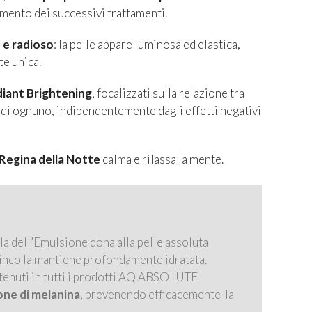
imento dei successivi trattamenti.
 e radioso
: la pelle appare luminosa ed elastica,
te unica.
diant Brightening
, focalizzati sulla relazione tra
di ognuno, indipendentemente dagli effetti negativi
egina della Notte
calma e rilassa la mente.
la dell’Emulsione dona alla pelle assoluta
inco la mantiene profondamente idratata.
ntenuti in tutti i prodotti AQ ABSOLUTE
one di melanina
, prevenendo efficacemente la