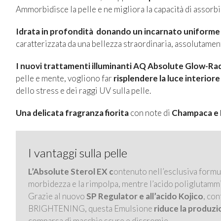
Ammorbidisce la pelle e ne migliora la capacità di assorb
Idrata in profondità donando un incarnato uniforme
caratterizzata da una bellezza straordinaria, assolutamen
I nuovi trattamenti illuminanti AQ Absolute Glow-Ra
pelle e mente, vogliono far
risplendere la luce interiore
dello stress e dei raggi UV sulla pelle.
Una delicata fragranza fiorita
con note di
Champaca e R
I vantaggi sulla pelle
L’Absolute Sterol EX c
ontenuto nell’esclusiva formu
morbidezza e la rimpolpa, mentre l’acido poliglutamm
Grazie al nuovo
SP Regulator e all’acido Kojico
, co
BRIGHTENING, questa Emulsione
riduce la produzi
comparsa di macchie scure e discromie.