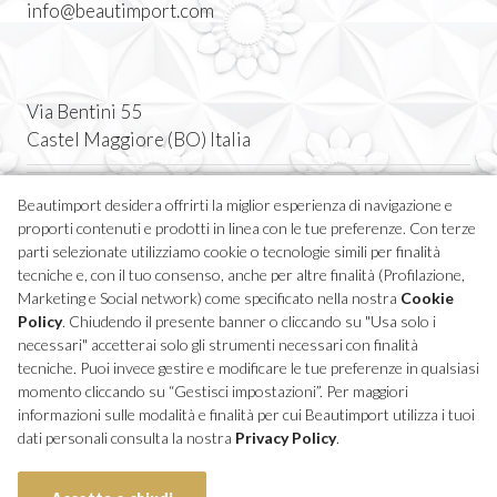
info@beautimport.com
Via Bentini 55
Castel Maggiore (BO) Italia
Tel. 051 7094611
Beautimport desidera offrirti la miglior esperienza di navigazione e
proporti contenuti e prodotti in linea con le tue preferenze. Con terze
P.IVA 04270380373
parti selezionate utilizziamo cookie o tecnologie simili per finalità
tecniche e, con il tuo consenso, anche per altre finalità (Profilazione,
Marketing e Social network) come specificato nella nostra
Cookie
Policy
. Chiudendo il presente banner o cliccando su "Usa solo i
necessari" accetterai solo gli strumenti necessari con finalità
tecniche. Puoi invece gestire e modificare le tue preferenze in qualsiasi
momento cliccando su “Gestisci impostazioni”. Per maggiori
informazioni sulle modalità e finalità per cui Beautimport utilizza i tuoi
© Copyright Decorté 2023 - All Rights Reserved
dati personali consulta la nostra
Privacy Policy
.
Il menu selezionato non esiste.