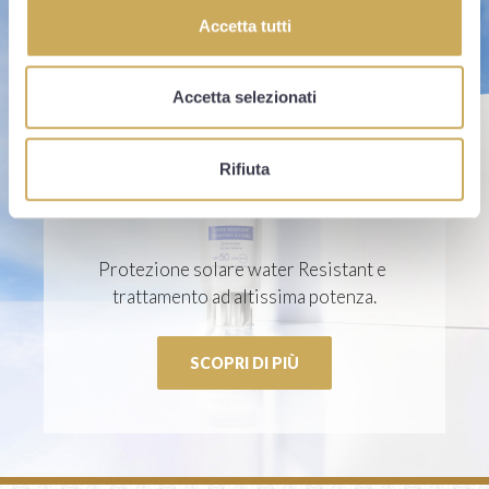
n
Accetta tutti
s
e
n
Accetta selezionati
s
o
Rifiuta
Protezione solare water Resistant e
trattamento ad altissima potenza.
SCOPRI DI PIÙ